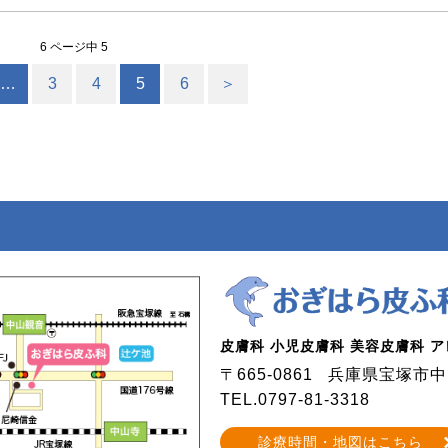
6 ページ中 5
…
3
4
5
6
＞
皮膚科 小児皮膚科 美容皮膚科 
〒665-0861
兵庫県宝塚市中山
TEL.0797-81-3318
診療時間・地図はこちら