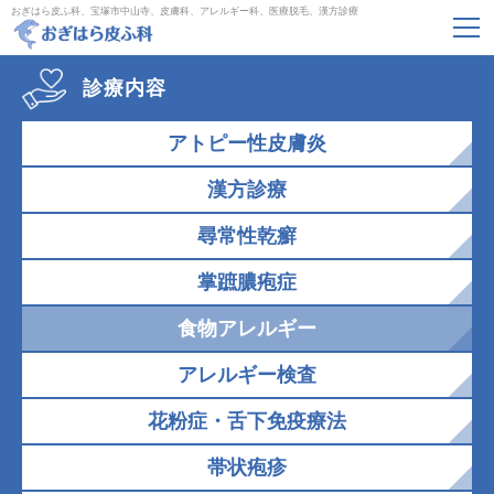
おぎはら皮ふ科、宝塚市中山寺、皮膚科、アレルギー科、医療脱毛、漢方診療
診療内容
アトピー性皮膚炎
漢方診療
尋常性乾癬
掌蹠膿疱症
食物アレルギー
アレルギー検査
花粉症・舌下免疫療法
帯状疱疹