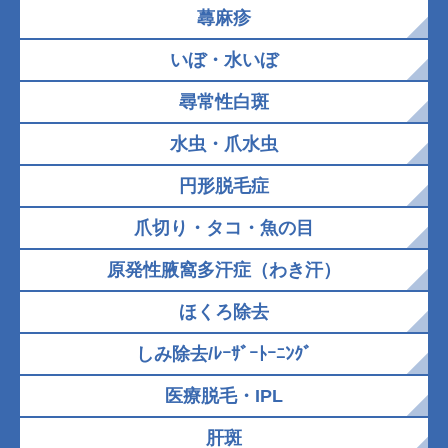
蕁麻疹
いぼ・水いぼ
尋常性白斑
水虫・爪水虫
円形脱毛症
爪切り・タコ・魚の目
原発性腋窩多汗症（わき汗）
ほくろ除去
しみ除去/ﾚｰｻﾞｰﾄｰﾆﾝｸﾞ
医療脱毛・IPL
肝斑